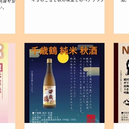
刺身やお鍋
おすすめです。
良
い。
てま