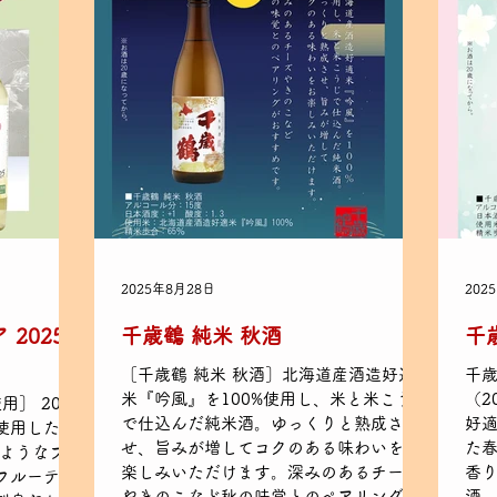
2025年8月28日
202
2025
千歳鶴 純米 秋酒
千
［千歳鶴 純米 秋酒］北海道産酒造好適
千歳
米『吟風』を100%使用し、米と米こうじ
（2
］ 2025
で仕込んだ純米酒。ゆっくりと熟成さ
好適
使用した初
せ、旨みが増してコクのある味わいをお
た春
のようなフレ
楽しみいただけます。深みのあるチーズ
香
フルーティ
やきのこなど秋の味覚とのペアリングが
酒