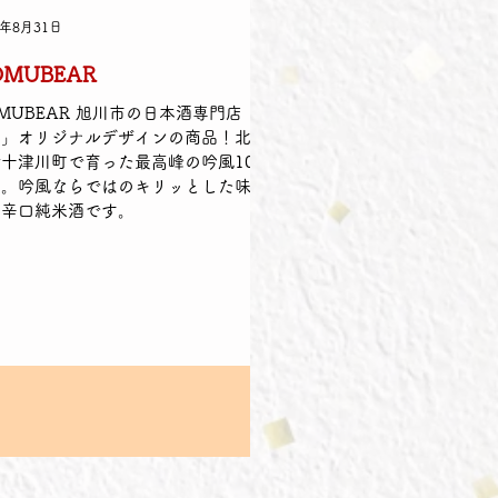
4年8月31日
MUBEAR
MUBEAR 旭川市の日本酒専門店「酒
蔵」オリジナルデザインの商品！北海
十津川町で育った最高峰の吟風100%
用。吟風ならではのキリッとした味わ
の辛口純米酒です。