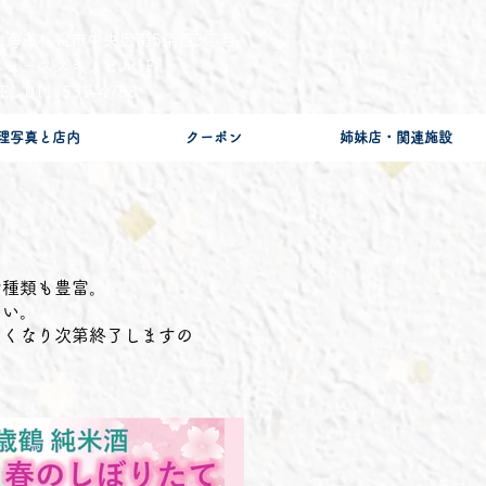
北海道札幌市中央区南5条西3丁目
​ニューススキノビル1F
EL 011-531-4788
理写真と店内
クーポン
姉妹店・関連施設
や種類も豊富。
さい。
なくなり次第終了しますの