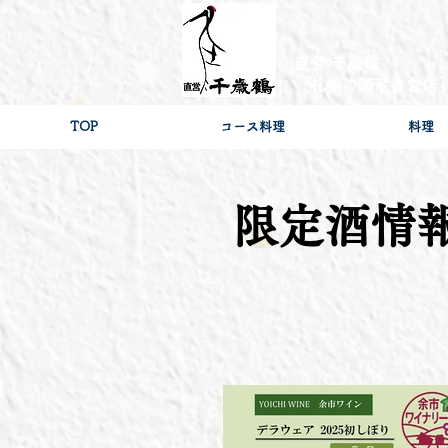
直営 千歳鶴
［札幌の酒蔵直営店
TOP
コース料理
料理
限定酒情