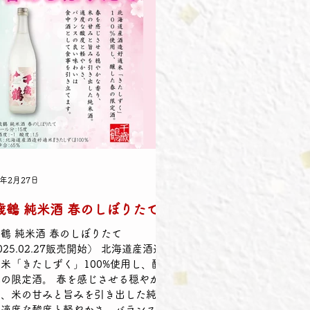
5年2月27日
歳鶴 純米酒 春のしぼりたて
鶴 純米酒 春のしぼりたて
025.02.27販売開始） 北海道産酒造
米「きたしずく」100%使用し、醸し
の限定酒。 春を感じさせる穏やかな
り、米の甘みと旨みを引き出した純米
。適度な酸度と軽やかさ、バランスの