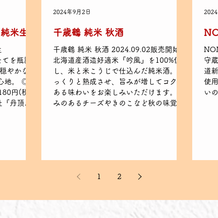
2024年9月2日
202
の純米生
千歳鶴 純米 秋酒
NO
生
千歳鶴 純米 秋酒 2024.09.02販売開始
NO
りたてを瓶詰
北海道産酒造好適米『吟風』を100%使用
守
 穏やかな香
し、米と米こうじで仕込んだ純米酒。 ゆ
道新
心地。 ◎一
っくりと熟成させ、旨みが増してコクの
使
180円(税
ある味わいをお楽しみいただけます。 深
い
社『丹頂
みのあるチーズやきのこなど秋の味覚と
－1...
のペアリングがおすすめです。 ◎一杯...
1
2