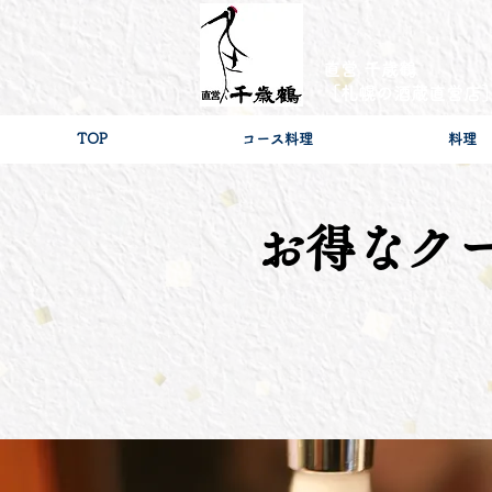
直営 千歳鶴
［札幌の酒蔵直営店
TOP
コース料理
料理
お得なク