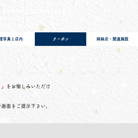
北海道札幌市中央区南5条西3丁目
​ニューススキノビル1F
EL 011-531-4788
理写真と店内
クーポン
姉妹店・関連施設
く」
をお愉しみいただけ
ン画面をご提示下さい。