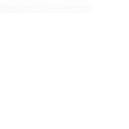
限定酒一覧に戻る
千歳鶴 純米 秋
余市ワイン デラウェア
2025 初しぼり
直営 千歳鶴 ［札幌の酒蔵直営店］
北海道札幌市中央区南5条西3丁目
​ニューススキノビル1F
TEL
011-531-4788
TOP
コース料理
料理
限定酒情報
お飲み物
料理写真と店内