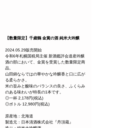
【数量限定】千歳鶴 金賞の酒 純米大吟醸
2024.05.29販売開始
令和6年札幌国税局主催 新酒鑑評会道産吟醸
酒の部において、金賞を受賞した数量限定商
品。
山田錦ならではの華やかな吟醸香と口に広が
る柔らかさ。
米の旨みと酸味のバランスの良さ、ふくらみ
のある味わいが特長の1本です。
◎一杯 2,178円(税込)
◎ボトル 12,980円(税込)
原産地：北海道
製造元：日本清酒株式会社『丹頂蔵』