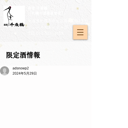
直営 千歳鶴
［札幌の酒蔵直営店］
北海道札幌市中央区南5条西3丁目
​ニューススキノビル1F
TEL
011-531-4788
限定酒情報
adsnowp2
2024年5月29日