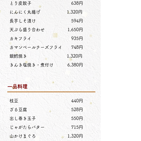
とり皮餃子 638円
にんにく丸揚げ 1,320円
長芋しそ漬け 594円
天ぷら盛り合わせ 1,650円
カキフライ 935円
カマンベールチーズフライ 748円
銀鱈焼き 1,320円
きんき塩焼き・煮付け 6,380円
一品料理
枝豆 440円
ざる豆腐 528円
出し巻き玉子 550円
じゃがたらバター 715円
山かけまぐろ 1,320円