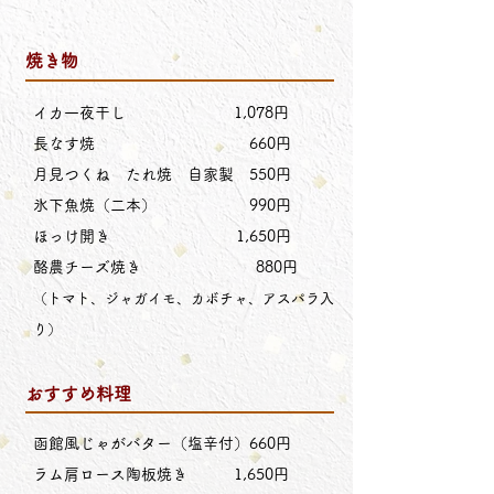
焼き物
​
イカ一夜干し 1,078円
長なす焼 660円
月見つくね たれ焼 自家製 550円
氷下魚焼（二本） 990円
ほっけ開き 1,650円
酪農チーズ焼き
880円
（トマト、ジャガイモ、カボチャ、アスパラ入
り）
おすすめ料理
函館風じゃがバター（塩辛付）660円
ラム肩ロース陶板焼き 1,650円