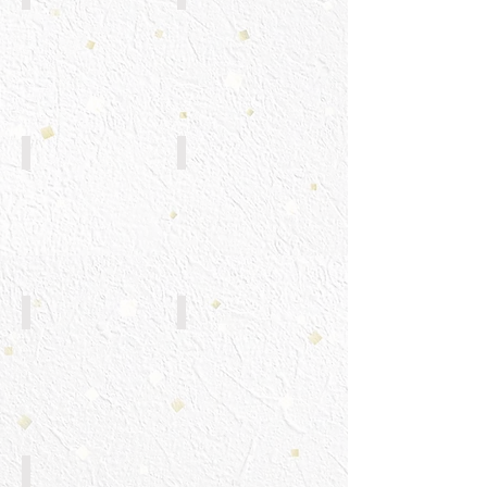
天ぷら盛り合わせ
カキフライ
ほっけ焼き
月見つくね たれ焼 自家製
名物合わせとじ