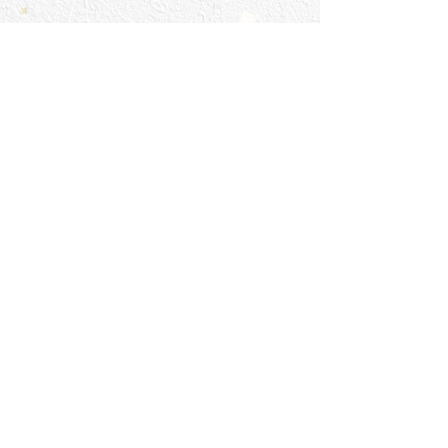
珍味
鮭のメフン 550円
ほやの塩辛 990円
ホタルイカ沖漬 550円
葉わさび 847円
ずわい蟹味噌 847円
自家製いか塩辛 550円
酢の物・サラダ
もずく酢 715円
大根とじゃこのサラダ 770円
ラーメンサラダ 935円