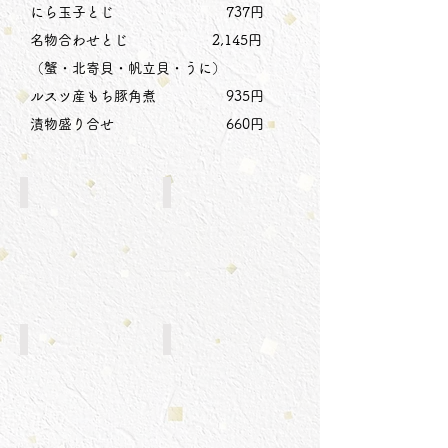
にら玉子とじ 737円
名物合わせとじ 2,145円
（蟹・北寄貝・帆立貝・うに）
ルスツ産もち豚角煮 935円
漬物盛り合せ 660円
銀鱈焼き
いか一夜干し
ざる豆腐
出し巻き玉子