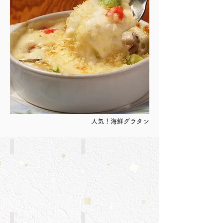
人気！海鮮グラタン
特選刺身盛り合わせ1人前～
ぼたん海老
函館風じゃがバター（塩辛付）
ラム肩ロース陶板焼き