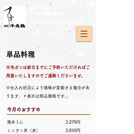
直営 千歳鶴
［札幌の酒蔵直営店］
北海道札幌市中央区南5条西3丁目
​ニューススキノビル1F
TEL
011-531-4788
単品料理
※毛ガニは前日までにご予約いただければご
用意いたしますのでご連絡くださいませ。
※仕入れ状況により価格が変動する場合があ
ります。＊表示は税込価格です。
今月のおすすめ
海水うに 3,278円
ミニウニ丼（赤） 3,850円