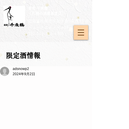
直営 千歳鶴
［札幌の酒蔵直営店］
北海道札幌市中央区南5条西3丁目
​ニューススキノビル1F
TEL
011-531-4788
限定酒情報
adsnowp2
2024年9月2日