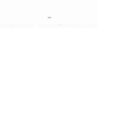
限定酒一覧に戻る
千歳鶴 純米 秋
余市ワイン デラウェア
2025 初しぼり
直営 千歳鶴 ［札幌の酒蔵直営店］
北海道札幌市中央区南5条西3丁目
​ニューススキノビル1F
TEL
011-531-4788
TOP
コース料理
料理