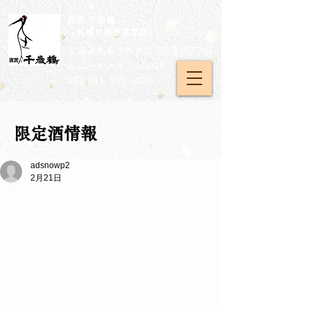
直営 千歳鶴
［札幌の酒蔵直営店］
北海道札幌市中央区南5条西3丁目
​ニューススキノビル1F
TEL
011-531-4788
限定酒情報
adsnowp2
2月21日