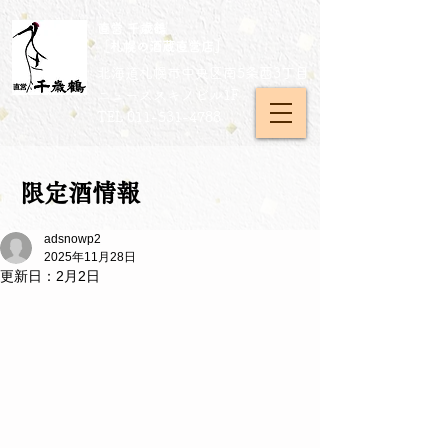
直営 千歳鶴
［札幌の酒蔵直営店］
北海道札幌市中央区南5条西3丁目
​ニューススキノビル1F
TEL
011-531-4788
限定酒情報
adsnowp2
2025年11月28日
更新日：
2月2日